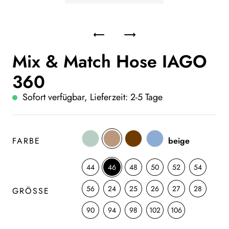
Mix & Match Hose IAGO
360
Sofort verfügbar, Lieferzeit: 2-5 Tage
FARBE
beige
44
46
48
50
52
54
56
24
25
26
27
28
GRÖSSE
90
94
98
102
106