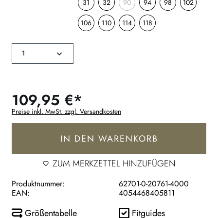
31
32
90
94
98
102
106
110
114
118
109,95 €*
Preise inkl. MwSt. zzgl. Versandkosten
IN DEN WARENKORB
ZUM MERKZETTEL HINZUFÜGEN
Produktnummer:
62701-0-20761-4000
EAN:
4054468405811
Größentabelle
Fitguides