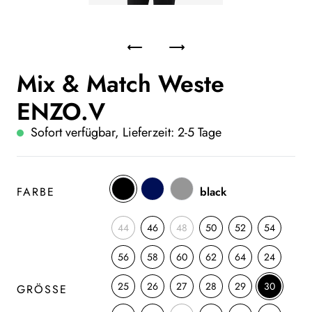
Mix & Match Weste
ENZO.V
Sofort verfügbar, Lieferzeit: 2-5 Tage
FARBE
black
44
46
48
50
52
54
56
58
60
62
64
24
25
26
27
28
29
30
GRÖSSE