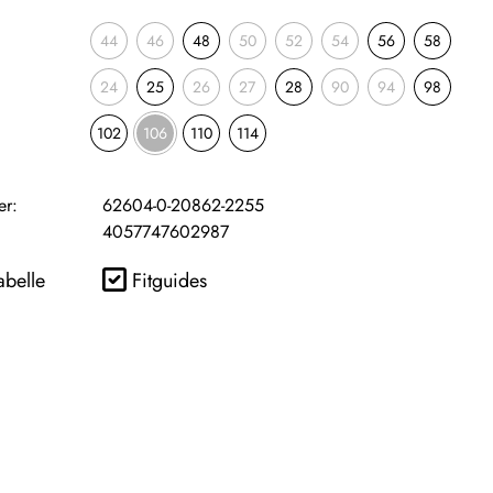
44
46
48
50
52
54
56
58
24
25
26
27
28
90
94
98
102
106
110
114
er:
62604-0-20862-2255
4057747602987
abelle
Fitguides