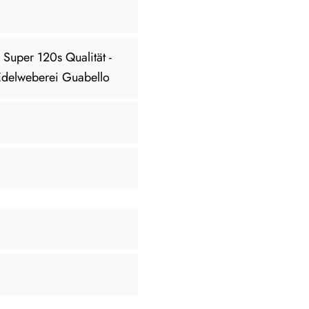
 Super 120s Qualität -
n Edelweberei Guabello