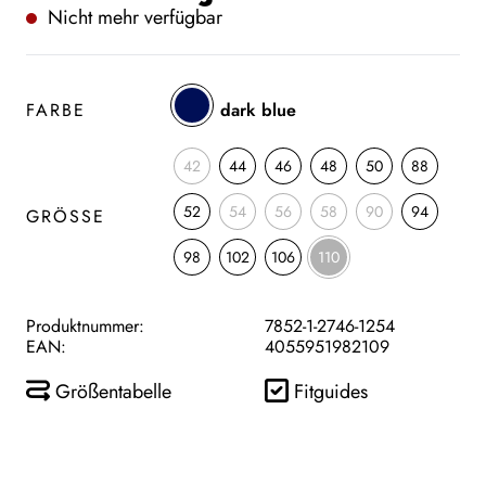
Nicht mehr verfügbar
FARBE
dark blue
42
44
46
48
50
88
52
54
56
58
90
94
GRÖSSE
98
102
106
110
Produktnummer:
7852-1-2746-1254
EAN:
4055951982109
Größentabelle
Fitguides