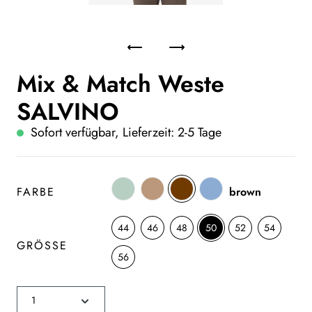
Mix & Match Weste
SALVINO
Sofort verfügbar, Lieferzeit: 2-5 Tage
FARBE
brown
44
46
48
50
52
54
GRÖSSE
56