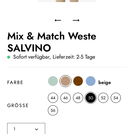
Mix & Match Weste
SALVINO
Sofort verfügbar, Lieferzeit: 2-5 Tage
FARBE
beige
44
46
48
50
52
54
GRÖSSE
56