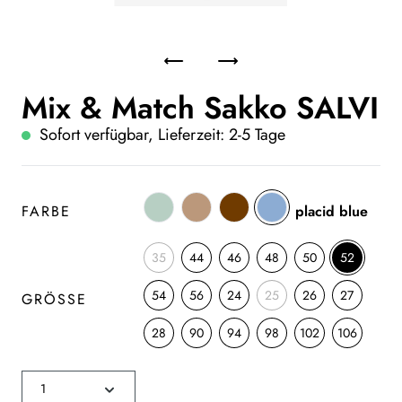
Mix & Match Sakko SALVI
Sofort verfügbar, Lieferzeit: 2-5 Tage
FARBE
placid blue
35
44
46
48
50
52
54
56
24
25
26
27
GRÖSSE
28
90
94
98
102
106