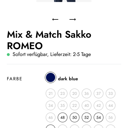
Mix & Match Sakko
ROMEO
Sofort verfügbar, Lieferzeit: 2-5 Tage
FARBE
dark blue
21
23
20
36
37
33
34
35
22
40
42
44
46
48
50
52
54
56