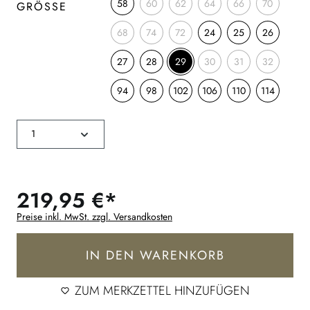
58
60
62
64
66
70
GRÖSSE
68
74
72
24
25
26
27
28
29
30
31
32
94
98
102
106
110
114
219,95 €*
Preise inkl. MwSt. zzgl. Versandkosten
IN DEN WARENKORB
ZUM MERKZETTEL HINZUFÜGEN