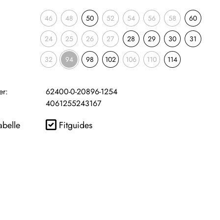
46
48
50
52
54
56
58
60
24
25
26
27
28
29
30
31
32
94
98
102
106
110
114
er:
62400-0-20896-1254
4061255243167
abelle
Fitguides