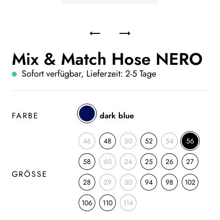
Mix & Match Hose NERO
Sofort verfügbar, Lieferzeit: 2-5 Tage
FARBE
dark blue
46
48
50
52
54
56
58
60
24
25
26
27
GRÖSSE
28
29
30
94
98
102
106
110
114