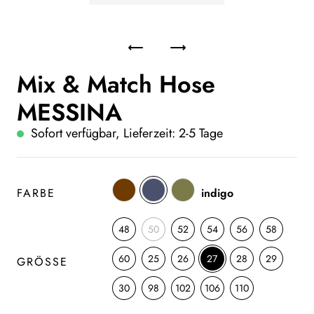
Mix & Match Hose
MESSINA
Sofort verfügbar, Lieferzeit: 2-5 Tage
FARBE
indigo
48
50
52
54
56
58
60
25
26
27
28
29
GRÖSSE
30
98
102
106
110