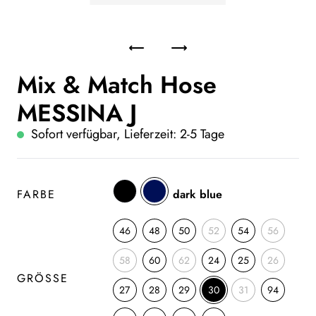
Mix & Match Hose
MESSINA J
Sofort verfügbar, Lieferzeit: 2-5 Tage
FARBE
dark blue
46
48
50
52
54
56
58
60
62
24
25
26
GRÖSSE
27
28
29
30
31
94