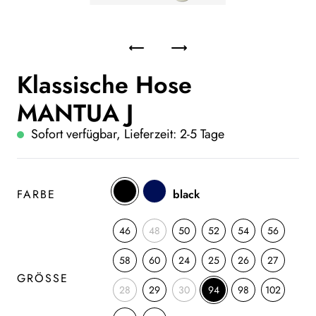
Klassische Hose
MANTUA J
Sofort verfügbar, Lieferzeit: 2-5 Tage
FARBE
black
46
48
50
52
54
56
58
60
24
25
26
27
GRÖSSE
28
29
30
94
98
102