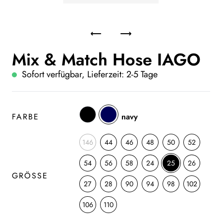
Mix & Match Hose IAGO
Sofort verfügbar, Lieferzeit: 2-5 Tage
FARBE
navy
146
44
46
48
50
52
54
56
58
24
25
26
GRÖSSE
27
28
90
94
98
102
106
110