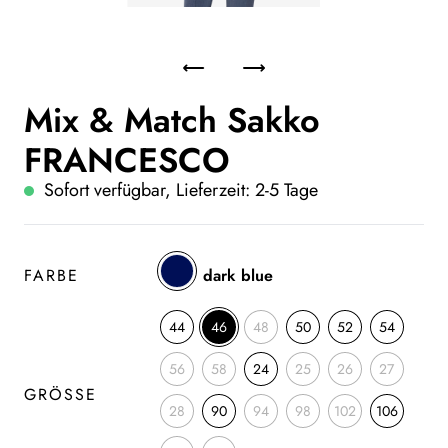
Mix & Match Sakko
FRANCESCO
Sofort verfügbar, Lieferzeit: 2-5 Tage
FARBE
dark blue
44
46
48
50
52
54
56
58
24
25
26
27
GRÖSSE
28
90
94
98
102
106