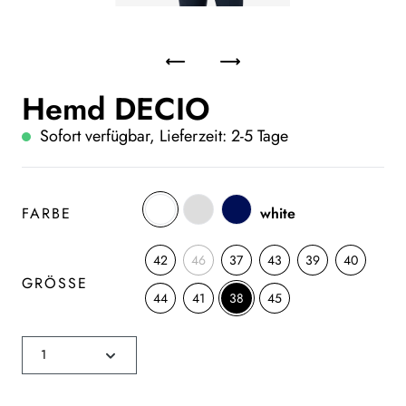
Hemd DECIO
Sofort verfügbar, Lieferzeit: 2-5 Tage
FARBE
white
42
46
37
43
39
40
GRÖSSE
44
41
38
45